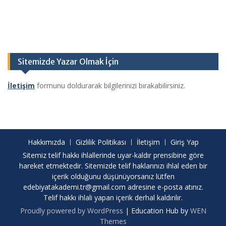
Sitemizde Yazar Olmak İçin
İletişim
formunu doldurarak bilgilerinizi bırakabilirsiniz.
Hakkımızda
Gizlilik Politikası
İletişim
Giriş Yap
Sitemiz telif hakkı ihlallerinde uyar-kaldır prensibine göre
hareket etmektedir. Sitemizde telif haklarınızı ihlal eden bir
içerik olduğunu düşünüyorsanız lütfen
edebiyatakademi.tr@gmail.com
adresine e-posta atınız.
Telif hakkı ihlali yapan içerik derhal kaldırılır.
Proudly powered by WordPress
|
Education Hub by
WEN
Themes