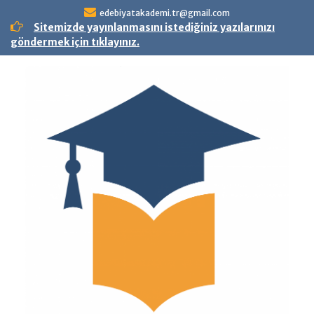
Skip
edebiyatakademi.tr@gmail.com
to
Sitemizde yayınlanmasını istediğiniz yazılarınızı
content
göndermek için tıklayınız.