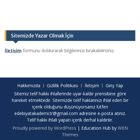
Sitemizde Yazar Olmak İçin
İletişim
formunu doldurarak bilgilerinizi bırakabilirsiniz.
Hakkımızda
Gizlilik Politikası
İletişim
Giriş Yap
Sitemiz telif hakkı ihlallerinde uyar-kaldır prensibine göre
hareket etmektedir. Sitemizde telif haklarınızı ihlal eden bir
içerik olduğunu düşünüyorsanız lütfen
edebiyatakademi.tr@gmail.com
adresine e-posta atınız.
Telif hakkı ihlali yapan içerik derhal kaldırılır.
Proudly powered by WordPress
|
Education Hub by
WEN
Themes