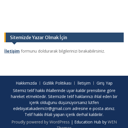
Sitemizde Yazar Olmak İçin
İletişim
formunu doldurarak bilgilerinizi bırakabilirsiniz.
Hakkımızda
Gizlilik Politikası
İletişim
Giriş Yap
Sitemiz telif hakkı ihlallerinde uyar-kaldır prensibine göre
hareket etmektedir. Sitemizde telif haklarınızı ihlal eden bir
içerik olduğunu düşünüyorsanız lütfen
edebiyatakademi.tr@gmail.com
adresine e-posta atınız.
Telif hakkı ihlali yapan içerik derhal kaldırılır.
Proudly powered by WordPress
|
Education Hub by
WEN
Themes