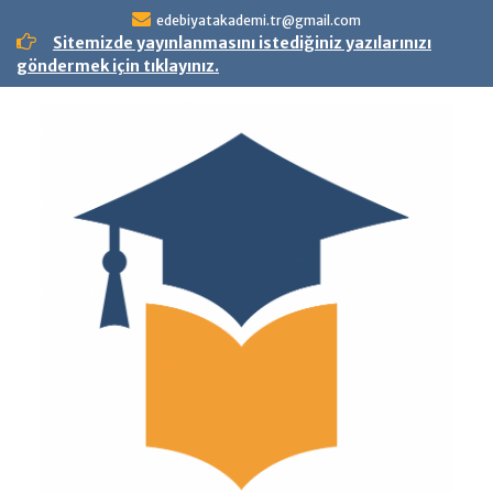
Skip
edebiyatakademi.tr@gmail.com
to
Sitemizde yayınlanmasını istediğiniz yazılarınızı
content
göndermek için tıklayınız.